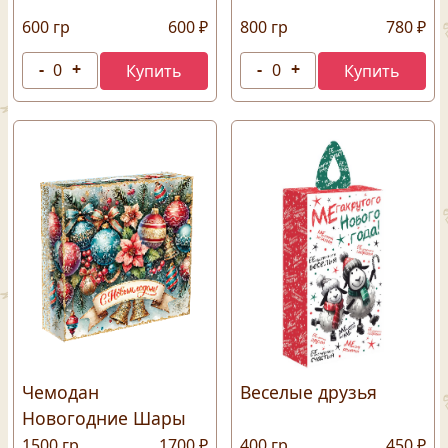
600 гр
600 ₽
800 гр
780 ₽
Чемодан
Веселые друзья
Новогодние Шары
1500 гр
1700 ₽
400 гр
450 ₽