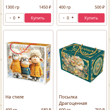
1300 гр
1450 ₽
400 гр
500 ₽
На стиле
Посылка
Драгоценная
400 гр
580 ₽
600 гр
750 ₽