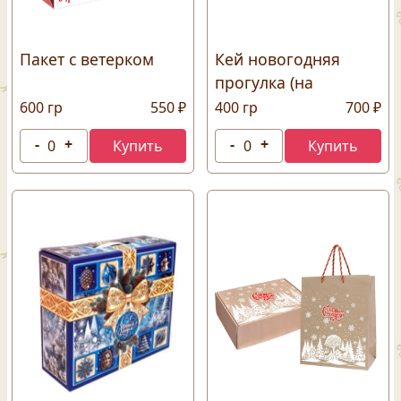
Пакет с ветерком
Кей новогодняя
прогулка (на
магните)
600 гр
550 ₽
400 гр
700 ₽