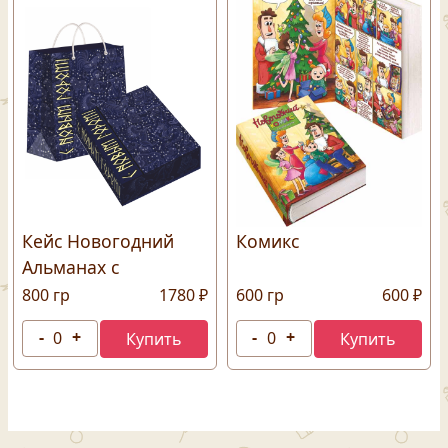
Кейс Новогодний
Комикс
Альманах с
подарочным
800 гр
1780 ₽
600 гр
600 ₽
пакетом